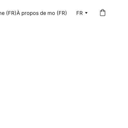
e (FR)
À propos de mo (FR)
FR
r con tu 
 negocio.