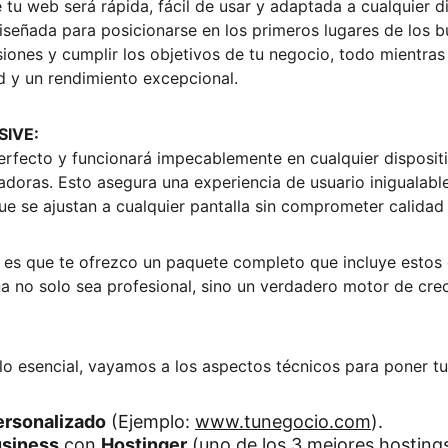
e tu web será rápida, fácil de usar y adaptada a cualquier di
iseñada para posicionarse en los primeros lugares de los b
ones y cumplir los objetivos de tu negocio, todo mientras
 y un rendimiento excepcional.
SIVE:
perfecto y funcionará impecablemente en cualquier dispositi
doras. Esto asegura una experiencia de usuario inigualable
ue se ajustan a cualquier pantalla sin comprometer calidad 
 es que te ofrezco un paquete completo que incluye estos
a no solo sea profesional, sino un verdadero motor de crec
lo esencial, vayamos a los aspectos técnicos para poner tu
ersonalizado
 (Ejemplo: 
www.tunegocio.com
).
usiness
 con 
Hostinger
 (uno de los 3 mejores hosting