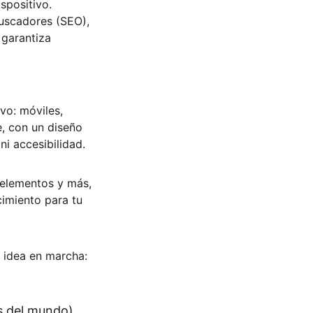
spositivo. 
uscadores (SEO), 
 garantiza 
vo: móviles, 
, con un diseño 
ni accesibilidad.
 elementos y más, 
imiento para tu 
 idea en marcha:
s del mundo). 