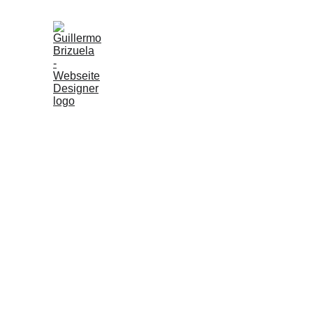
Solucion
audienci