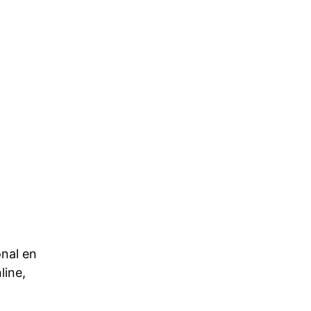
Home
Las Vías de Poder
El Cuenco
nal en 
ine, 