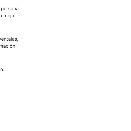
 persona 
a mejor 
ventajas, 
mación 
o. 
!