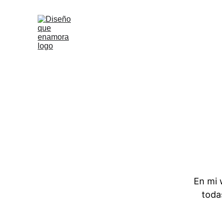
En mi 
toda