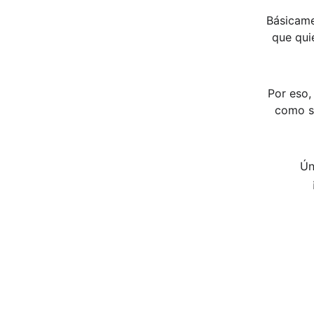
Básicame
que qui
Por eso, 
como s
Ún