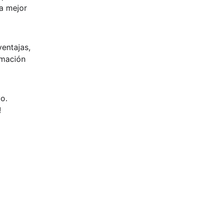
a mejor 
ventajas, 
mación 
o. 
!