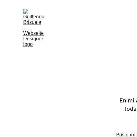
En mi 
toda
Básicame