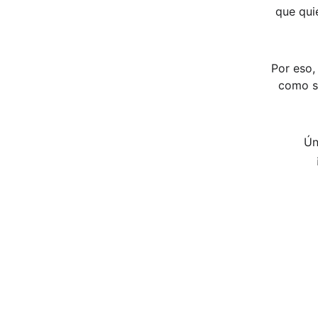
que qui
Por eso, 
como s
Ún